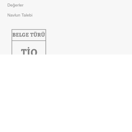
Değerler
Navlun Talebi
GÜVENLIK
Güvenlik Politikası
Müşteri Aydınlatma Metni
Çerez Politikası
cglog.com.tr
web sitesi 256 Bit
RAPİD SSL Sertifikası ile
korunmaktadır.