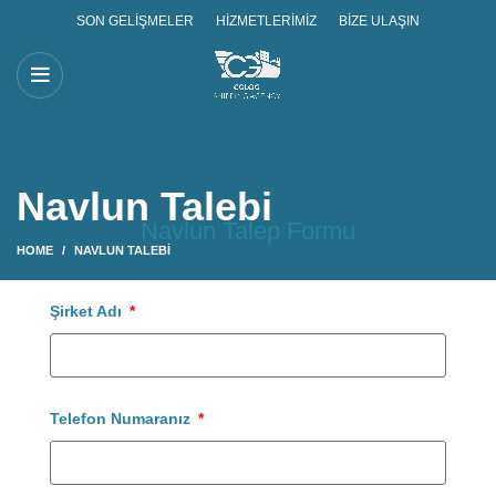
SON GELIŞMELER
HIZMETLERIMIZ
BIZE ULAŞIN
Navlun Talebi
Navlun Talep Formu
HOME
NAVLUN TALEBI
Şirket Adı
Telefon Numaranız